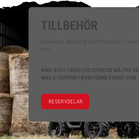
TILLBEHÖR
Behöver du tillbehör till din BRP produkt? Tveka in
oss!
RING: 0921-10209 (TELEFONTID MÅ-FRE 08
MAILA: SUPPORT@SIXTENNILSSONS.COM
RESERVDELAR