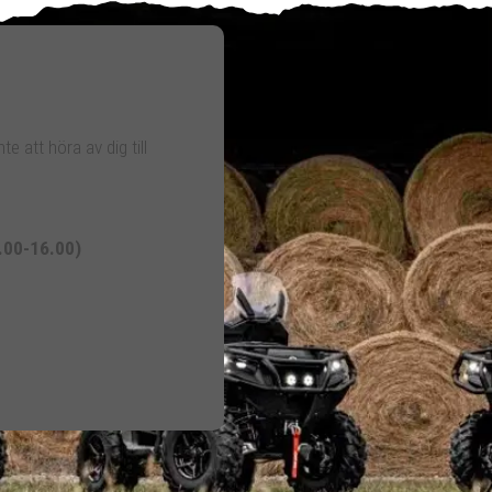
te att höra av dig till
.00-16.00)