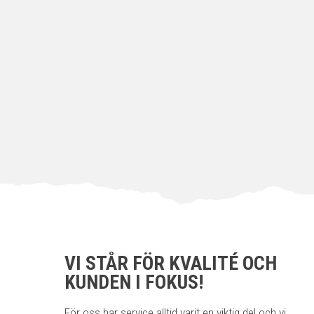
VI STÅR FÖR KVALITÉ OCH
KUNDEN I FOKUS!
För oss har service alltid varit en viktig del och vi