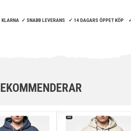
D KLARNA ✓ SNABB LEVERANS ✓ 14 DAGARS ÖPPET KÖP ✓ 
 REKOMMENDERAR