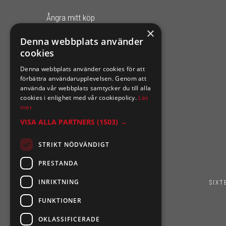
Ångra mitt köp
×
0921-102 09
Denna webbplats använder
cookies
support@sixtennilssons.com
Denna webbplats använder cookies för att
Malmgatan 10 ,961 67 Boden
förbättra användarupplevelsen. Genom att
använda vår webbplats samtycker du till alla
cookies i enlighet med vår cookiepolicy.
Läs
mer
VISA ALLA PARTNERS
(1503) →
STRIKT NÖDVÄNDIGT
PRESTANDA
INRIKTNING
SIXT
FUNKTIONER
OKLASSIFICERADE