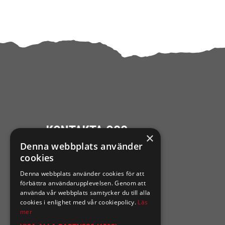
KONTAKTA OSS
×
Denna webbplats använder
Ångra mitt köp
cookies
Denna webbplats använder cookies för att
0921-102 09
förbättra användarupplevelsen. Genom att
support@sixtennilssons.com
använda vår webbplats samtycker du till alla
cookies i enlighet med vår cookiepolicy.
Läs
Malmgatan 10 ,961 67 Boden
mer