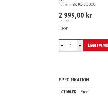
1008388
263108-5530006
2 999,00 kr
Inkl. moms
I lager
-
+
Lägg i varu
SPECIFIKATION
STORLEK
Small