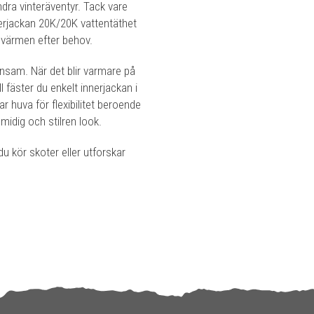
ndra vinteräventyr. Tack vare
terjackan 20K/20K vattentäthet
värmen efter behov.
ensam. När det blir varmare på
l fäster du enkelt innerjackan i
r huva för flexibilitet beroende
midig och stilren look.
u kör skoter eller utforskar