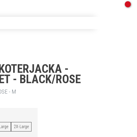
KOTERJACKA -
ET - BLACK/ROSE
TT
SE - M
Large
2X-Large