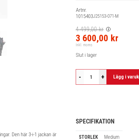
Artnr.
1015403
J25153-071-M
4 499,00 kr
i
3 600,00 kr
Inkl. moms
Slut i lager
-
+
Lägg i varu
SPECIFIKATION
ngar. Den här 3-i-1 jackan är
STORLEK
Medium