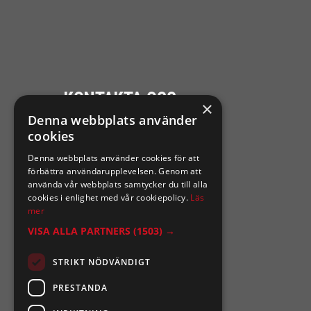
KONTAKTA OSS
×
Denna webbplats använder
Ångra mitt köp
cookies
Denna webbplats använder cookies för att
0921-102 09
förbättra användarupplevelsen. Genom att
support@sixtennilssons.com
använda vår webbplats samtycker du till alla
cookies i enlighet med vår cookiepolicy.
Läs
Malmgatan 10 ,961 67 Boden
mer
VISA ALLA PARTNERS
(1503) →
STRIKT NÖDVÄNDIGT
PRESTANDA