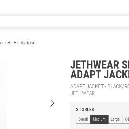
jacket - Black/Rose
JETHWEAR S
ADAPT JACK
20% RABA
ADAPT JACKET - BLACK/RO
JETHWEAR
STORLEK
Small
Medium
Large
X-