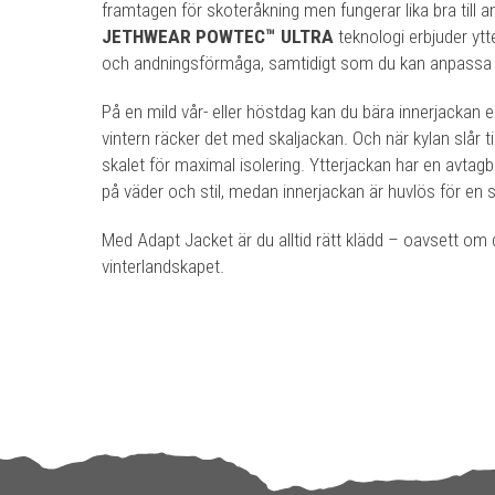
framtagen för skoteråkning men fungerar lika bra till a
JETHWEAR POWTEC™ ULTRA
teknologi erbjuder yt
och andningsförmåga, samtidigt som du kan anpassa 
På en mild vår- eller höstdag kan du bära innerjackan 
vintern räcker det med skaljackan. Och när kylan slår til
skalet för maximal isolering. Ytterjackan har en avtagba
på väder och stil, medan innerjackan är huvlös för en s
Med Adapt Jacket är du alltid rätt klädd – oavsett om d
vinterlandskapet.