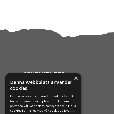
KONTAKTA OSS
×
Denna webbplats använder
Ångra mitt köp
cookies
Denna webbplats använder cookies för att
0921-102 09
förbättra användarupplevelsen. Genom att
support@sixtennilssons.com
använda vår webbplats samtycker du till alla
cookies i enlighet med vår cookiepolicy.
Läs