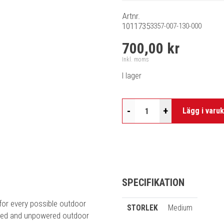
Artnr.
1011735
3357-007-130-000
700,00 kr
Inkl. moms
I lager
-
+
Lägg i varu
SPECIFIKATION
for every possible outdoor
STORLEK
Medium
wered and unpowered outdoor