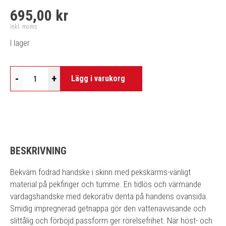
695,00 kr
Inkl. moms
I lager
-
+
Lägg i varukorg
BESKRIVNING
Bekväm fodrad handske i skinn med pekskärms-vänligt
material på pekfinger och tumme. En tidlös och värmande
vardagshandske med dekorativ denta på handens ovansida.
Smidig impregnerad getnappa gör den vattenavvisande och
slittålig och förböjd passform ger rörelsefrihet. När höst- och