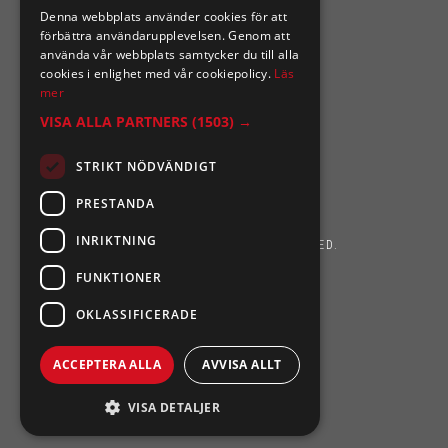
Denna webbplats använder cookies för att
förbättra användarupplevelsen. Genom att
använda vår webbplats samtycker du till alla
cookies i enlighet med vår cookiepolicy.
Läs
mer
VISA ALLA PARTNERS
(1503) →
STRIKT NÖDVÄNDIGT
PRESTANDA
INRIKTNING
SIXTEN NILSSONS 2026. ALL RIGHTS RESERVED.
FUNKTIONER
POWERED BY EMPORI CMS
OKLASSIFICERADE
ACCEPTERA ALLA
AVVISA ALLT
VISA DETALJER