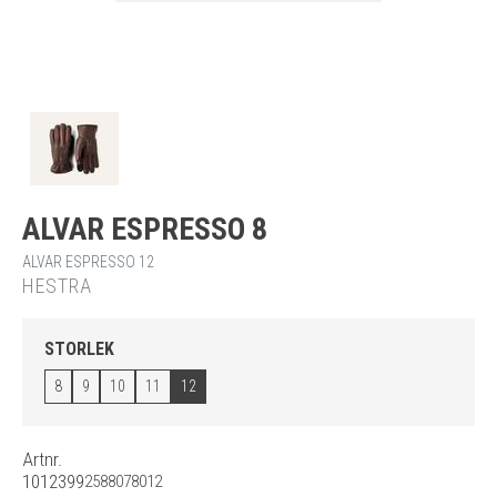
ALVAR ESPRESSO 8
ALVAR ESPRESSO 12
HESTRA
STORLEK
8
9
10
11
12
Artnr.
1012399
2588078012