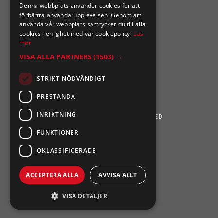
Denna webbplats använder cookies för att
förbättra användarupplevelsen. Genom att
använda vår webbplats samtycker du till alla
cookies i enlighet med vår cookiepolicy.
Läs
mer
VISA ALLA PARTNERS
(1503) →
STRIKT NÖDVÄNDIGT
PRESTANDA
INRIKTNING
SIXTEN NILSSONS 2026. ALL RIGHTS RESERVED.
FUNKTIONER
POWERED BY EMPORI CMS
OKLASSIFICERADE
ACCEPTERA ALLA
AVVISA ALLT
VISA DETALJER