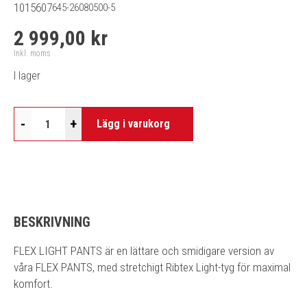
1015607
645-26080500-5
2 999,00 kr
Inkl. moms
I lager
-
+
Lägg i varukorg
BESKRIVNING
FLEX LIGHT PANTS är en lättare och smidigare version av
våra FLEX PANTS, med stretchigt Ribtex Light-tyg för maximal
komfort.