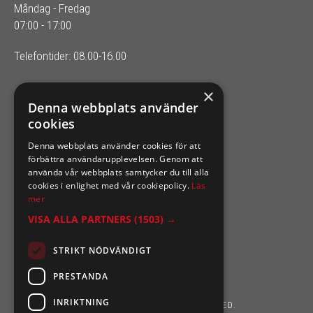
Måndag - Fredag
07:00 - 17:00
Telefontider: 08.00-16.00
×
SIXTEN NILSSONS
Denna webbplats använder
cookies
Organisationsnummer 556164-2652
Denna webbplats använder cookies för att
förbättra användarupplevelsen. Genom att
använda vår webbplats samtycker du till alla
cookies i enlighet med vår cookiepolicy.
Läs
mer
VISA ALLA PARTNERS
(1503) →
STRIKT NÖDVÄNDIGT
PRESTANDA
INRIKTNING
SIXTEN NILSSONS 2026. ALL RIGHTS RESERVED.