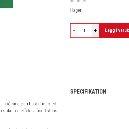
Inkl. moms
I lager
-
+
Lägg i varu
SPECIFIKATION
 i spårning och hastighet med
m söker en effektiv långdistans