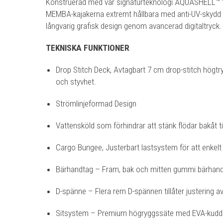
Konstruerad med vår signaturteknologi AQUASHELL™ t
MEMBA-kajakerna extremt hållbara med anti-UV-skydd 
långvarig grafisk design genom avancerad digitaltryck.
TEKNISKA FUNKTIONER
Drop Stitch Deck, Avtagbart 7 cm drop-stitch högtryc
och styvhet.
Strömlinjeformad Design
Vattensköld som förhindrar att stänk flödar bakåt ti
Cargo Bungee, Justerbart lastsystem för att enkelt
Bärhandtag – Fram, bak och mitten gummi bärhandt
D-spänne – Flera rem D-spännen tillåter justering av
Sitsystem – Premium högryggssäte med EVA-kudde