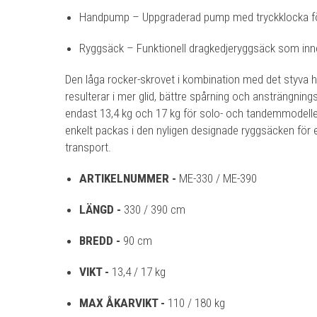
Handpump – Uppgraderad pump med tryckklocka för
Ryggsäck – Funktionell dragkedjeryggsäck som innehål
Den låga rocker-skrovet i kombination med det styva h
resulterar i mer glid, bättre spårning och ansträngning
endast 13,4 kg och 17 kg för solo- och tandemmodell
enkelt packas i den nyligen designade ryggsäcken för
transport.
ARTIKELNUMMER -
ME-330 / ME-390
LÄNGD -
330 / 390 cm
BREDD -
90 cm
VIKT -
13,4 / 17 kg
MAX ÅKARVIKT -
110 / 180 kg