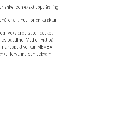
 enkel och exakt uppblåsning
ler allt inuti för en kajaktur
ögtrycks-drop-stitch-däcket
slös paddling. Med en vikt på
erna respektive, kan MEMBA
 enkel förvaring och bekväm