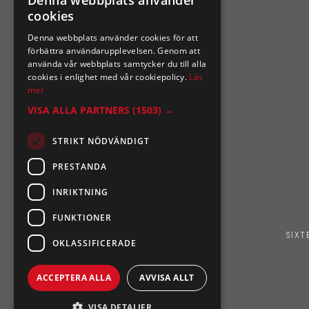
Denna webbplats använder
Ångra mitt köp
cookies
Denna webbplats använder cookies för att
0921-102 09
förbättra användarupplevelsen. Genom att
support@sixtennilssons.com
använda vår webbplats samtycker du till alla
cookies i enlighet med vår cookiepolicy.
Läs
Malmgatan 10 ,961 67 Boden
mer
VISA ALLA PARTNERS
(1503) →
STRIKT NÖDVÄNDIGT
PRESTANDA
INRIKTNING
FUNKTIONER
SIXT
OKLASSIFICERADE
ACCEPTERA ALLA
AVVISA ALLT
VISA DETALJER