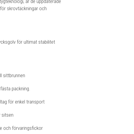
ygteknologi, är de uppdaterade
för skrovtäckningar och
ksgolv för ultimat stabilitet
ll sittbrunnen
 fästa packning.
ag för enkel transport
 sitsen
 och förvaringsfickor