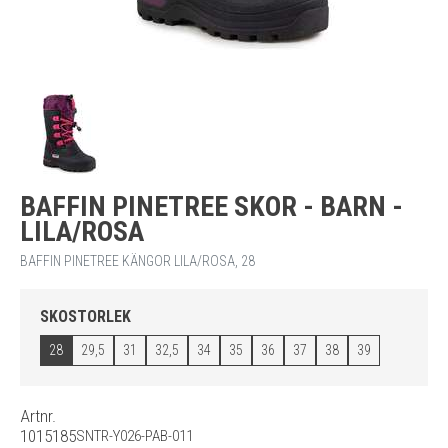
BAFFIN PINETREE SKOR - BARN -
LILA/ROSA
BAFFIN PINETREE KÄNGOR LILA/ROSA, 28
SKOSTORLEK
28
29,5
31
32,5
34
35
36
37
38
39
Artnr.
1015185
SNTR-Y026-PAB-011