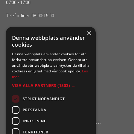
07:00 - 17:00
Telefontider: 08.00-16.00
×
SIXTEN NILSSONS
Denna webbplats använder
cookies
Organisationsnummer 556164-2652
Denna webbplats använder cookies för att
förbättra användarupplevelsen. Genom att
använda vår webbplats samtycker du till alla
cookies i enlighet med vår cookiepolicy.
Läs
mer
VISA ALLA PARTNERS
(1503) →
STRIKT NÖDVÄNDIGT
PRESTANDA
INRIKTNING
SIXTEN NILSSONS 2026. ALL RIGHTS RESERVED.
FUNKTIONER
POWERED BY EMPORI CMS