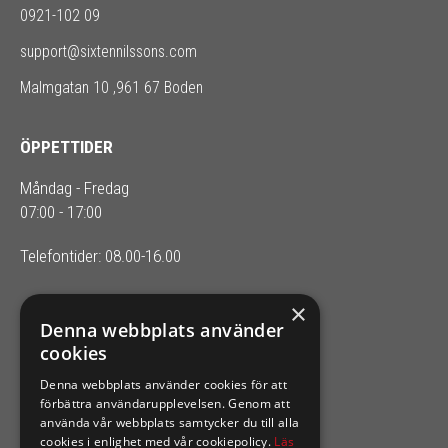
0921-102 09
support@sixtennilssons.com
Malmgatan 10 ,961 67 Boden
ÖPPETTIDER
Måndag - Fredag
07:00 - 17:00
Telefontider: 08.00-16.00
×
SIXTEN NILSSONS
Denna webbplats använder
cookies
Organisationsnummer 556164-2652
Denna webbplats använder cookies för att
förbättra användarupplevelsen. Genom att
använda vår webbplats samtycker du till alla
cookies i enlighet med vår cookiepolicy.
Läs