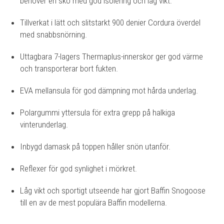
behöver en sko med god isolering och låg vikt.
Tillverkat i lätt och slitstarkt 900 denier Cordura överdel
med snabbsnörning.
Uttagbara 7-lagers Thermaplus-innerskor ger god värme
och transporterar bort fukten.
EVA mellansula för god dämpning mot hårda underlag.
Polargummi yttersula för extra grepp på halkiga
vinterunderlag.
Inbygd damask på toppen håller snön utanför.
Reflexer för god synlighet i mörkret.
Låg vikt och sportigt utseende har gjort Baffin Snogoose
till en av de mest populära Baffin modellerna.