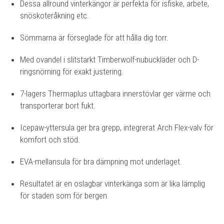
Dessa allround vinterkängor är perfekta för isfiske, arbete,
snöskoteråkning etc.
Sömmarna är förseglade för att hålla dig torr.
Med ovandel i slitstarkt Timberwolf-nubuckläder och D-
ringsnörning för exakt justering.
7-lagers Thermaplus uttagbara innerstövlar ger värme och
transporterar bort fukt.
Icepaw-yttersula ger bra grepp, integrerat Arch Flex-valv för
komfort och stöd.
EVA-mellansula för bra dämpning mot underlaget.
Resultatet är en oslagbar vinterkänga som är lika lämplig
för staden som för bergen.