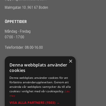
Malmgatan 10 ,961 67 Boden
ÖPPETTIDER
Måndag - Fredag
07:00 - 17:00
Telefontider: 08.00-16.00
×
SIXTEN NILSSONS
Denna webbplats använder
cookies
Organisationsnummer 556164-2652
Denna webbplats använder cookies för att
förbättra användarupplevelsen. Genom att
använda vår webbplats samtycker du till alla
cookies i enlighet med vår cookiepolicy.
Läs
mer
VISA ALLA PARTNERS
(1503) →