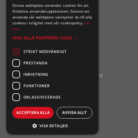
Denna webbplats använder cookies för att
förbättra användarupplevelsen. Genom att
använda vår webbplats samtycker du till alla
cookies i enlighet med vår cookiepolicy.
Läs
mer
VISA ALLA PARTNERS
(1503) →
STRIKT NÖDVÄNDIGT
PRESTANDA
INRIKTNING
SIXTEN NILSSONS 2026. ALL RIGHTS RESERVED.
FUNKTIONER
POWERED BY EMPORI CMS
OKLASSIFICERADE
ACCEPTERA ALLA
AVVISA ALLT
VISA DETALJER