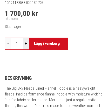
1012118
3588-000-130-707
1 700,00 kr
Inkl. moms
Slut i lager
-
+
Lägg i varukorg
BESKRIVNING
The Big Sky Fleece Lined Flannel Hoodie is a heavyweight
fleece-lined performance flannel hoodie with moisture-wicking
interior fabric performance. More than just a regular cotton
flannel, this women’s shirt is made for cold-weather comfort