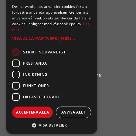
Denna webbplats använder cookies för att
förbättra användarupplevelsen. Genom att
använda vår webbplats samtycker du till alla
cookies i enlighet med vår cookiepolicy.
Läs
mer
VISA ALLA PARTNERS
(1503) →
STRIKT NÖDVÄNDIGT
PRESTANDA
INRIKTNING
SIXTEN NILSSONS 2026. ALL RIGHTS RESERVED.
FUNKTIONER
POWERED BY EMPORI CMS
OKLASSIFICERADE
ACCEPTERA ALLA
AVVISA ALLT
VISA DETALJER