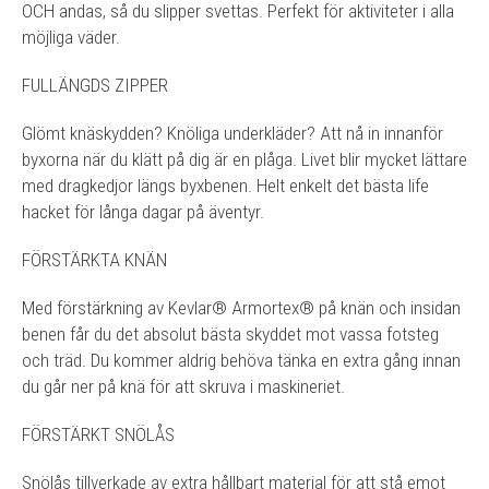
OCH andas, så du slipper svettas. Perfekt för aktiviteter i alla
möjliga väder.
FULLÄNGDS ZIPPER
Glömt knäskydden? Knöliga underkläder? Att nå in innanför
byxorna när du klätt på dig är en plåga. Livet blir mycket lättare
med dragkedjor längs byxbenen. Helt enkelt det bästa life
hacket för långa dagar på äventyr.
FÖRSTÄRKTA KNÄN
Med förstärkning av Kevlar® Armortex® på knän och insidan
benen får du det absolut bästa skyddet mot vassa fotsteg
och träd. Du kommer aldrig behöva tänka en extra gång innan
du går ner på knä för att skruva i maskineriet.
FÖRSTÄRKT SNÖLÅS
Snölås tillverkade av extra hållbart material för att stå emot