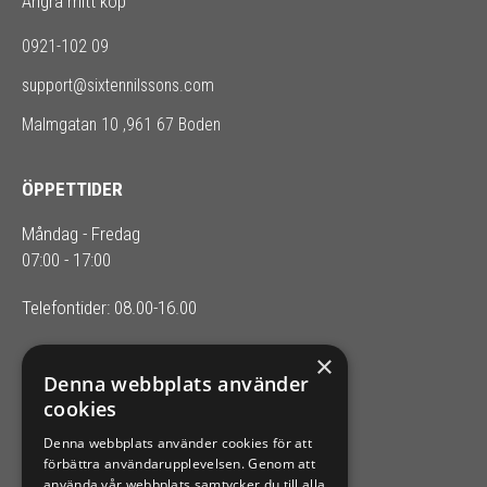
Ångra mitt köp
0921-102 09
support@sixtennilssons.com
Malmgatan 10 ,961 67 Boden
ÖPPETTIDER
Måndag - Fredag
07:00 - 17:00
Telefontider: 08.00-16.00
×
SIXTEN NILSSONS
Denna webbplats använder
cookies
Organisationsnummer 556164-2652
Denna webbplats använder cookies för att
förbättra användarupplevelsen. Genom att
använda vår webbplats samtycker du till alla