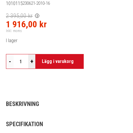
1010115
230621-2010-16
2 395,00 kr
i
1 916,00 kr
Inkl. moms
I lager
-
+
Lägg i varukorg
BESKRIVNING
SPECIFIKATION