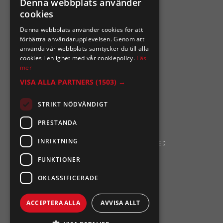
Denna webbplats använder
cookies
Organisationsnummer 556164-2652
Denna webbplats använder cookies för att
förbättra användarupplevelsen. Genom att
använda vår webbplats samtycker du till alla
cookies i enlighet med vår cookiepolicy.
Läs
mer
VISA ALLA PARTNERS
(1503) →
STRIKT NÖDVÄNDIGT
PRESTANDA
INRIKTNING
SIXTEN NILSSONS 2026. ALL RIGHTS RESERVED.
FUNKTIONER
POWERED BY EMPORI CMS
OKLASSIFICERADE
ACCEPTERA ALLA
AVVISA ALLT