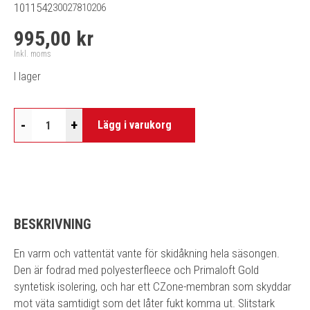
1011542
30027810206
995,00 kr
Inkl. moms
I lager
-
+
Lägg i varukorg
BESKRIVNING
En varm och vattentät vante för skidåkning hela säsongen.
Den är fodrad med polyesterfleece och Primaloft Gold
syntetisk isolering, och har ett CZone-membran som skyddar
mot väta samtidigt som det låter fukt komma ut. Slitstark