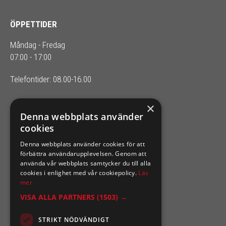
ÖPPETTIDER
Måndag - Fredag
07:00 - 17:00
Telefontider: 08.00-16.00
×
SIXTEN NILSSONS
Denna webbplats använder
cookies
Organisationsnummer 556164-2652
Denna webbplats använder cookies för att
förbättra användarupplevelsen. Genom att
använda vår webbplats samtycker du till alla
cookies i enlighet med vår cookiepolicy.
Läs
mer
VISA ALLA PARTNERS
(1503) →
STRIKT NÖDVÄNDIGT