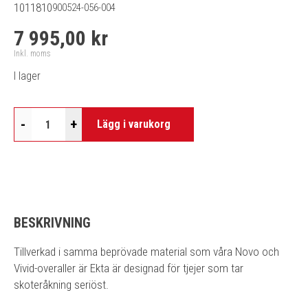
1011810
900524-056-004
7 995,00 kr
Inkl. moms
I lager
-
+
Lägg i varukorg
BESKRIVNING
Tillverkad i samma beprövade material som våra Novo och
Vivid-overaller är Ekta är designad för tjejer som tar
skoteråkning seriöst.