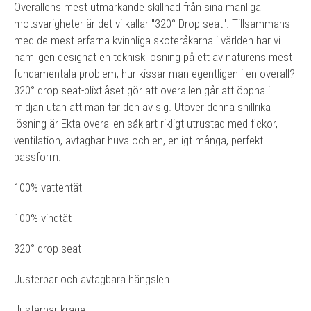
Overallens mest utmärkande skillnad från sina manliga
motsvarigheter är det vi kallar "320° Drop-seat". Tillsammans
med de mest erfarna kvinnliga skoteråkarna i världen har vi
nämligen designat en teknisk lösning på ett av naturens mest
fundamentala problem, hur kissar man egentligen i en overall?
320° drop seat-blixtlåset gör att overallen går att öppna i
midjan utan att man tar den av sig. Utöver denna snillrika
lösning är Ekta-overallen såklart rikligt utrustad med fickor,
ventilation, avtagbar huva och en, enligt många, perfekt
passform.
100% vattentät
100% vindtät
320° drop seat
Justerbar och avtagbara hängslen
Justerbar krage