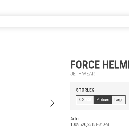
FORCE HELME
JETHWEAR
STORLEK
X-Small
Medium
Large
Artnr.
1009620
j23181-340-M