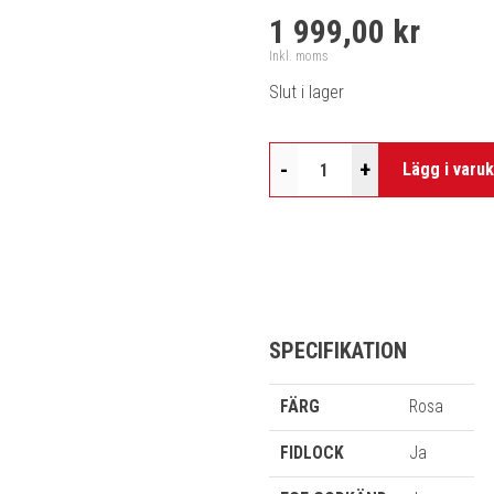
1 999,00 kr
Inkl. moms
Slut i lager
-
+
Lägg i varu
SPECIFIKATION
FÄRG
Rosa
FIDLOCK
Ja