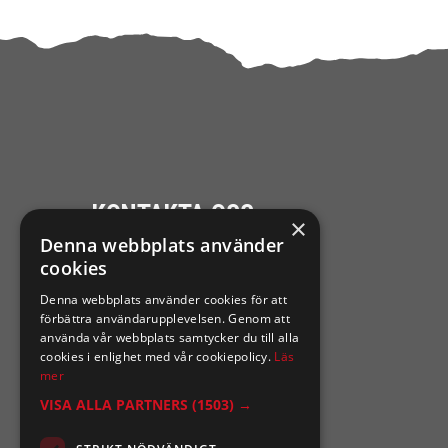
KONTAKTA OSS
×
Denna webbplats använder
Ångra mitt köp
cookies
Denna webbplats använder cookies för att
0921-102 09
förbättra användarupplevelsen. Genom att
support@sixtennilssons.com
använda vår webbplats samtycker du till alla
cookies i enlighet med vår cookiepolicy.
Läs
Malmgatan 10 ,961 67 Boden
mer
VISA ALLA PARTNERS
(1503) →