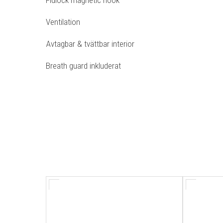
Fidlock magnetic hook
Ventilation
Avtagbar & tvättbar interior
Breath guard inkluderat