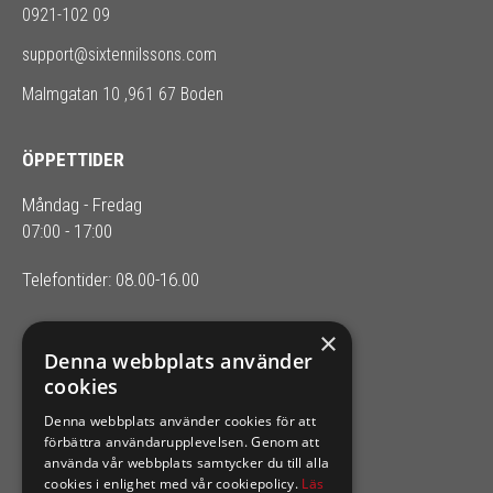
0921-102 09
support@sixtennilssons.com
Malmgatan 10 ,961 67 Boden
ÖPPETTIDER
Måndag - Fredag
07:00 - 17:00
Telefontider: 08.00-16.00
×
SIXTEN NILSSONS
Denna webbplats använder
cookies
Organisationsnummer 556164-2652
Denna webbplats använder cookies för att
förbättra användarupplevelsen. Genom att
använda vår webbplats samtycker du till alla
cookies i enlighet med vår cookiepolicy.
Läs