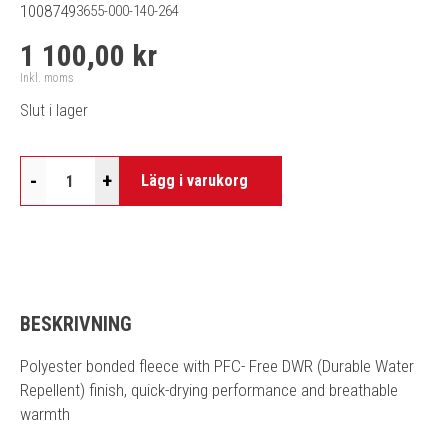
1008749
3655-000-140-264
1 100,00 kr
Inkl. moms
Slut i lager
-
+
Lägg i varukorg
BESKRIVNING
Polyester bonded fleece with PFC- Free DWR (Durable Water
Repellent) finish, quick-drying performance and breathable
warmth