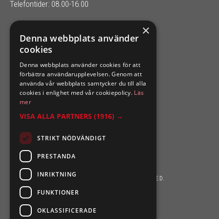
Telefontider: 08.00-16.00
×
SIXTEN NILSSONS
Denna webbplats använder
cookies
Organisationsnummer 556164-2652
Denna webbplats använder cookies för att
förbättra användarupplevelsen. Genom att
använda vår webbplats samtycker du till alla
cookies i enlighet med vår cookiepolicy.
Läs
mer
VISA ALLA PARTNERS
(1916) →
STRIKT NÖDVÄNDIGT
PRESTANDA
INRIKTNING
SIXTEN NILSSONS 2026. ALL RIGHTS RESERVED.
FUNKTIONER
POWERED BY EMPORI CMS
OKLASSIFICERADE