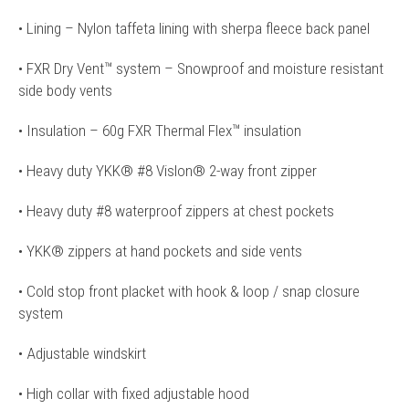
• Lining – Nylon taffeta lining with sherpa fleece back panel
• FXR Dry Vent™ system – Snowproof and moisture resistant
side body vents
• Insulation – 60g FXR Thermal Flex™ insulation
• Heavy duty YKK® #8 Vislon® 2-way front zipper
• Heavy duty #8 waterproof zippers at chest pockets
• YKK® zippers at hand pockets and side vents
• Cold stop front placket with hook & loop / snap closure
system
• Adjustable windskirt
• High collar with fixed adjustable hood