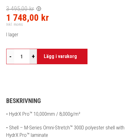
3 495,00 kr
i
1 748,00 kr
Inkl. moms
I lager
-
+
Lägg i varukorg
BESKRIVNING
• HydrX Pro™ 10,000mm / 8,000g/m²
• Shell – M-Series Omni-Stretch™ 300D polyester shell with
HydrX Pro™ laminate