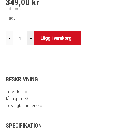
349,00 kr
Inkl. moms
I lager
-
+
Lägg i varukorg
BESKRIVNING
lättviktssko
tål upp till -30
Löstagbar innersko
SPECIFIKATION