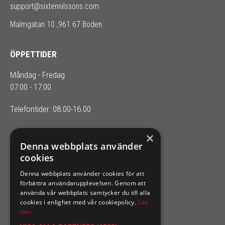
support@sixtennilssons.com
Malmgatan 10 ,961 67 Boden
ÖPPETTIDER
Måndag - Fredag
07:00 - 17:00
Telefontider: 08.00-16.00
×
SIXTEN NILSSONS
Denna webbplats använder
cookies
Organisationsnummer 556164-2652
Denna webbplats använder cookies för att
förbättra användarupplevelsen. Genom att
använda vår webbplats samtycker du till alla
cookies i enlighet med vår cookiepolicy.
Läs
mer