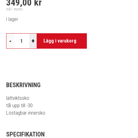
349,00 kr
Inkl. moms
I lager
-
+
Lägg i varukorg
BESKRIVNING
lättviktssko
tål upp till -30
Löstagbar innersko
SPECIFIKATION