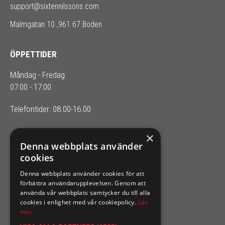
support@sixtennilssons.com
Malmgatan 10 ,961 67 Boden
ÖPPETTIDER
Måndag - Fredag
07:00 - 17:00
Telefontider: 08.00-16.00
×
SIXTEN NILSSONS
Denna webbplats använder
cookies
Organisationsnummer 556164-2652
Denna webbplats använder cookies för att
förbättra användarupplevelsen. Genom att
använda vår webbplats samtycker du till alla
cookies i enlighet med vår cookiepolicy.
Läs
mer