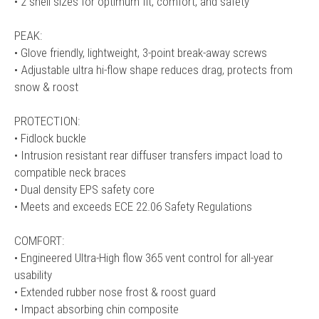
• 2 shell sizes for optimum fit, comfort, and safety
PEAK:
• Glove friendly, lightweight, 3-point break-away screws
• Adjustable ultra hi-flow shape reduces drag, protects from
snow & roost
PROTECTION:
• Fidlock buckle
• Intrusion resistant rear diffuser transfers impact load to
compatible neck braces
• Dual density EPS safety core
• Meets and exceeds ECE 22.06 Safety Regulations
COMFORT:
• Engineered Ultra-High flow 365 vent control for all-year
usability
• Extended rubber nose frost & roost guard
• Impact absorbing chin composite