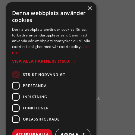
×
SIXTEN NILSSONS
Denna webbplats använder
cookies
Organisationsnummer 556164-2652
Denna webbplats använder cookies för att
förbättra användarupplevelsen. Genom att
använda vår webbplats samtycker du till alla
cookies i enlighet med vår cookiepolicy.
Läs
mer
VISA ALLA PARTNERS
(1503) →
STRIKT NÖDVÄNDIGT
PRESTANDA
INRIKTNING
SIXTEN NILSSONS 2026. ALL RIGHTS RESERVED.
FUNKTIONER
POWERED BY EMPORI CMS
OKLASSIFICERADE
ACCEPTERA ALLA
AVVISA ALLT