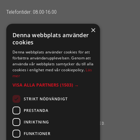
Telefontider: 08.00-16.00
×
SIXTEN NILSSONS
Denna webbplats använder
cookies
Organisationsnummer 556164-2652
Denna webbplats använder cookies för att
förbättra användarupplevelsen. Genom att
använda vår webbplats samtycker du till alla
cookies i enlighet med vår cookiepolicy.
Läs
mer
VISA ALLA PARTNERS
(1503) →
STRIKT NÖDVÄNDIGT
PRESTANDA
INRIKTNING
SIXTEN NILSSONS 2026. ALL RIGHTS RESERVED.
FUNKTIONER
POWERED BY EMPORI CMS