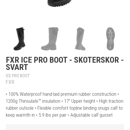
FXR ICE PRO BOOT - SKOTERSKOR -
SVART
ICE PRO BOOT
FXR
• 100% Waterproof hand-laid premium rubber construction •
1200g Thinsulate™ insulation • 17” Upper height • High traction
rubber outsole • Flexible comfort topline binding snugs calf to
keep warmth in • 5.9 lbs per pair • Adjustable calf gusset