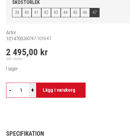
SKOSTORLEK
39
40
41
42
43
44
45
46
47
Artnr.
1014700
260747-1010-47
2 495,00 kr
Inkl. moms
I lager
-
+
Lägg i varukorg
SPECIFIKATION