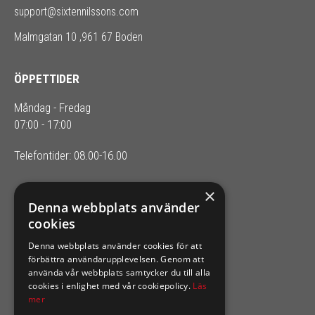
support@sixtennilssons.com
Malmgatan 10 ,961 67 Boden
ÖPPETTIDER
Måndag - Fredag
07:00 - 17:00
Telefontider: 08.00-16.00
×
SIXTEN NILSSONS
Denna webbplats använder
cookies
Organisationsnummer 556164-2652
Denna webbplats använder cookies för att
förbättra användarupplevelsen. Genom att
använda vår webbplats samtycker du till alla
cookies i enlighet med vår cookiepolicy.
Läs
mer