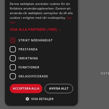
Denna webbplats använder cookies för att
0921-102 09
förbättra användarupplevelsen. Genom att
support@sixtennilssons.com
använda vår webbplats samtycker du till alla
cookies i enlighet med vår cookiepolicy.
Läs
Malmgatan 10 ,961 67 Boden
mer
VISA ALLA PARTNERS
(1503) →
STRIKT NÖDVÄNDIGT
PRESTANDA
INRIKTNING
FUNKTIONER
SIXT
OKLASSIFICERADE
ACCEPTERA ALLA
AVVISA ALLT
VISA DETALJER