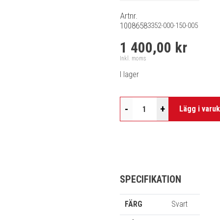
Artnr.
1008658
3352-000-150-005
1 400,00 kr
Inkl. moms
I lager
-
+
Lägg i varu
SPECIFIKATION
FÄRG
Svart