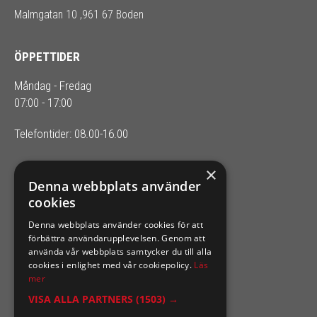
Malmgatan 10 ,961 67 Boden
ÖPPETTIDER
Måndag - Fredag
07:00 - 17:00
Telefontider: 08.00-16.00
×
SIXTEN NILSSONS
Denna webbplats använder
cookies
Organisationsnummer 556164-2652
Denna webbplats använder cookies för att
förbättra användarupplevelsen. Genom att
använda vår webbplats samtycker du till alla
cookies i enlighet med vår cookiepolicy.
Läs
mer
VISA ALLA PARTNERS
(1503) →