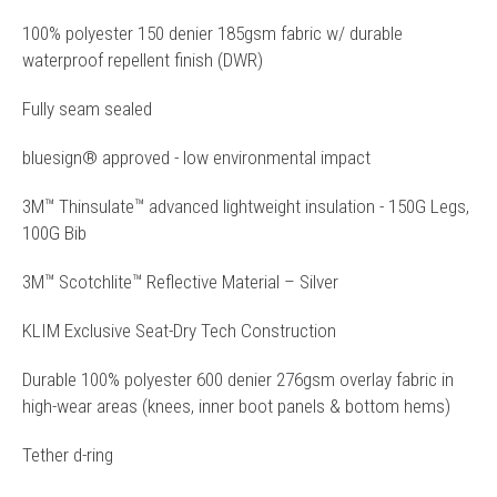
100% polyester 150 denier 185gsm fabric w/ durable
waterproof repellent finish (DWR)
Fully seam sealed
bluesign® approved - low environmental impact
3M™ Thinsulate™ advanced lightweight insulation - 150G Legs,
100G Bib
3M™ Scotchlite™ Reflective Material – Silver
KLIM Exclusive Seat-Dry Tech Construction
Durable 100% polyester 600 denier 276gsm overlay fabric in
high-wear areas (knees, inner boot panels & bottom hems)
Tether d-ring