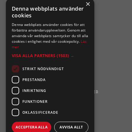
×
SIXTEN NILSSONS
Denna webbplats använder
cookies
Organisationsnummer 556164-2652
Denna webbplats använder cookies för att
förbättra användarupplevelsen. Genom att
använda vår webbplats samtycker du till alla
cookies i enlighet med vår cookiepolicy.
Läs
mer
VISA ALLA PARTNERS
(1503) →
STRIKT NÖDVÄNDIGT
PRESTANDA
INRIKTNING
SIXTEN NILSSONS 2026. ALL RIGHTS RESERVED.
FUNKTIONER
POWERED BY EMPORI CMS
OKLASSIFICERADE
ACCEPTERA ALLA
AVVISA ALLT