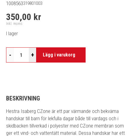
1008563
319801003
350,00 kr
Inkl. moms
I lager
-
+
Lägg i varukorg
BESKRIVNING
Hestra Isaberg CZone är ett par värmande och bekväma
handskar till barn för lekfulla dagar både till vardags och i
skidbacken tillverkad i polyester med CZone membran som
ger ett vind- och vattentätt material. Dessa handskar har ett