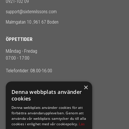
0921-102 09
support@sixtennilssons.com
Malmgatan 10 ,961 67 Boden
ÖPPETTIDER
Måndag - Fredag
07:00 - 17:00
Telefontider: 08.00-16.00
×
SIXTEN NILSSONS
Denna webbplats använder
cookies
Organisationsnummer 556164-2652
Denna webbplats använder cookies för att
förbättra användarupplevelsen. Genom att
använda vår webbplats samtycker du till alla
cookies i enlighet med vår cookiepolicy.
Läs