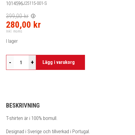
1014596
J25115-001-S
399,00 kr
i
280,00 kr
Inkl. moms
I lager
-
+
Lägg i varukorg
BESKRIVNING
T-shirten är i 100% bomull.
Designad i Sverige och tillverkad i Portugal.