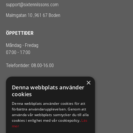
support@sixtennilssons.com
Malmgatan 10 ,961 67 Boden
ÖPPETTIDER
Måndag - Fredag
07:00 - 17:00
Telefontider: 08.00-16.00
×
SIXTEN NILSSONS
Denna webbplats använder
cookies
Organisationsnummer 556164-2652
Denna webbplats använder cookies för att
förbättra användarupplevelsen. Genom att
använda vår webbplats samtycker du till alla
cookies i enlighet med vår cookiepolicy.
Läs
mer