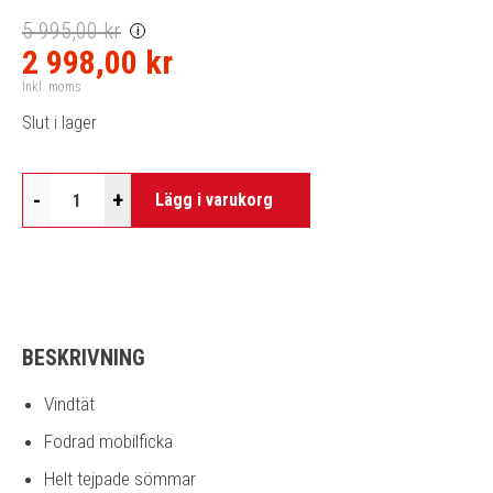
5 995,00 kr
i
2 998,00 kr
Inkl. moms
Slut i lager
-
+
Lägg i varukorg
BESKRIVNING
Vindtät
Fodrad mobilficka
Helt tejpade sömmar