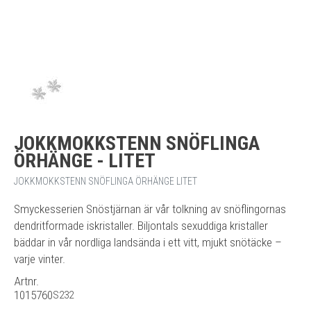
JOKKMOKKSTENN SNÖFLINGA
ÖRHÄNGE - LITET
JOKKMOKKSTENN SNÖFLINGA ÖRHÄNGE LITET
Smyckesserien Snöstjärnan är vår tolkning av snöflingornas
dendritformade iskristaller. Biljontals sexuddiga kristaller
bäddar in vår nordliga landsända i ett vitt, mjukt snötäcke –
varje vinter.
Artnr.
1015760
S232