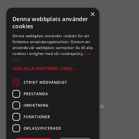
×
SIXTEN NILSSONS
Denna webbplats använder
cookies
Organisationsnummer 556164-2652
Denna webbplats använder cookies för att
förbättra användarupplevelsen. Genom att
använda vår webbplats samtycker du till alla
cookies i enlighet med vår cookiepolicy.
Läs
mer
VISA ALLA PARTNERS
(1503) →
STRIKT NÖDVÄNDIGT
PRESTANDA
INRIKTNING
SIXTEN NILSSONS 2026. ALL RIGHTS RESERVED.
FUNKTIONER
POWERED BY EMPORI CMS
OKLASSIFICERADE