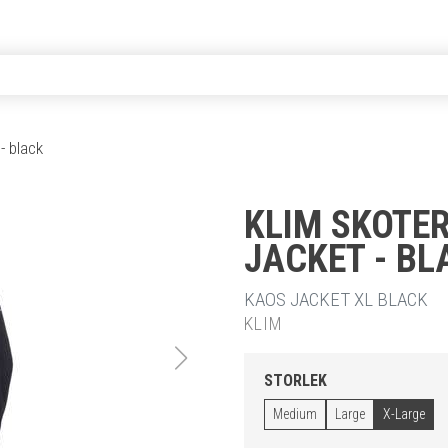
- black
KLIM SKOTE
JACKET - BL
KAOS JACKET XL BLACK
KLIM
STORLEK
Medium
Large
X-Large