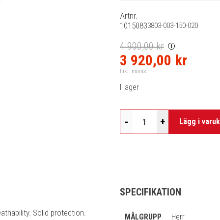
Artnr.
1015083
3803-003-150-020
4 900,00 kr
i
3 920,00 kr
Inkl. moms
I lager
-
+
Lägg i varu
SPECIFIKATION
hability. Solid protection.
MÅLGRUPP
Herr