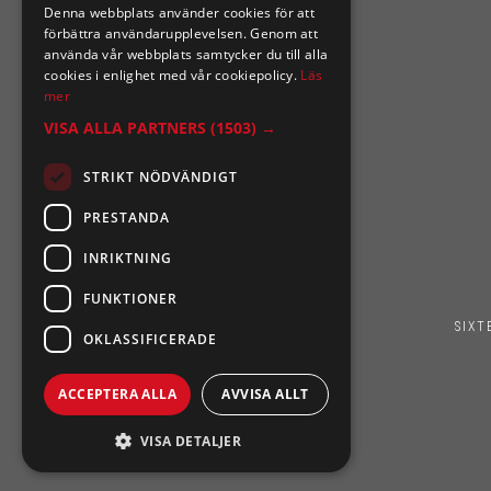
Denna webbplats använder cookies för att
0921-102 09
förbättra användarupplevelsen. Genom att
support@sixtennilssons.com
använda vår webbplats samtycker du till alla
cookies i enlighet med vår cookiepolicy.
Läs
Malmgatan 10 ,961 67 Boden
mer
VISA ALLA PARTNERS
(1503) →
STRIKT NÖDVÄNDIGT
PRESTANDA
INRIKTNING
FUNKTIONER
SIXT
OKLASSIFICERADE
ACCEPTERA ALLA
AVVISA ALLT
VISA DETALJER