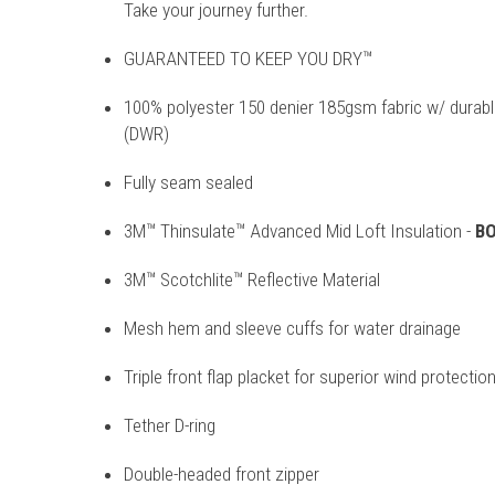
Take your journey further.
GUARANTEED TO KEEP YOU DRY™
100% polyester 150 denier 185gsm fabric w/ durable
(DWR)
Fully seam sealed
3M™ Thinsulate™ Advanced Mid Loft Insulation -
BO
3M™ Scotchlite™ Reflective Material
Mesh hem and sleeve cuffs for water drainage
Triple front flap placket for superior wind protectio
Tether D-ring
Double-headed front zipper