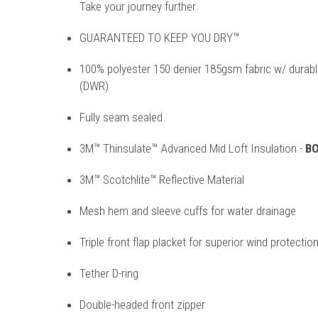
Take your journey further.
GUARANTEED TO KEEP YOU DRY™
100% polyester 150 denier 185gsm fabric w/ durable
(DWR)
Fully seam sealed
3M™ Thinsulate™ Advanced Mid Loft Insulation -
BO
3M™ Scotchlite™ Reflective Material
Mesh hem and sleeve cuffs for water drainage
Triple front flap placket for superior wind protectio
Tether D-ring
Double-headed front zipper