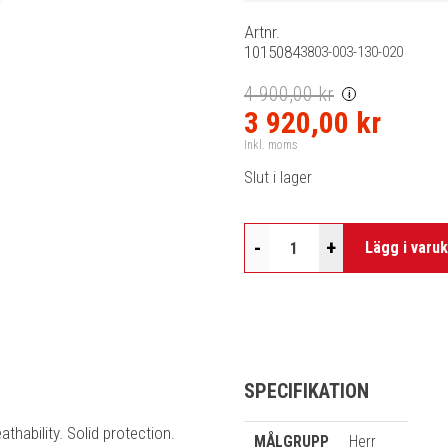
Artnr.
1015084
3803-003-130-020
4 900,00 kr
i
3 920,00 kr
Inkl. moms
Slut i lager
-
+
Lägg i varu
SPECIFIKATION
hability. Solid protection.
MÅLGRUPP
Herr