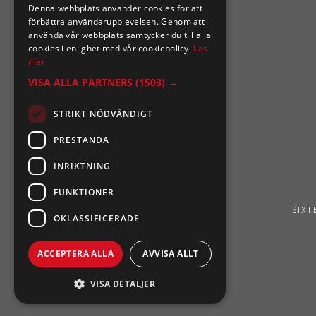
Denna webbplats använder cookies för att
0921-102 09
förbättra användarupplevelsen. Genom att
support@sixtennilssons.com
använda vår webbplats samtycker du till alla
cookies i enlighet med vår cookiepolicy.
Läs
Malmgatan 10 ,961 67 Boden
mer
VISA ALLA PARTNERS
(1503) →
STRIKT NÖDVÄNDIGT
PRESTANDA
INRIKTNING
FUNKTIONER
SIXT
OKLASSIFICERADE
ACCEPTERA ALLA
AVVISA ALLT
VISA DETALJER