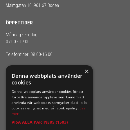
Malmgatan 10 ,961 67 Boden
ÖPPETTIDER
Måndag - Fredag
07:00 - 17:00
Telefontider: 08.00-16.00
×
SIXTEN NILSSONS
Denna webbplats använder
cookies
Organisationsnummer 556164-2652
Denna webbplats använder cookies för att
förbättra användarupplevelsen. Genom att
använda vår webbplats samtycker du till alla
cookies i enlighet med vår cookiepolicy.
Läs
mer
VISA ALLA PARTNERS
(1503) →