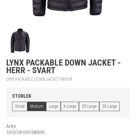
LYNX PACKABLE DOWN JACKET -
HERR - SVART
LYNX PACKABLE DOWN JACKET MEN M
STORLEK
Small
Medium
Large
X-Large
2X-Large
3X-Large
Artnr.
1010741
6591380690