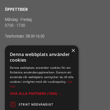
ÖPPETTIDER
Måndag - Fredag
07:00 - 17:00
Telefontider: 08.00-16.00
×
SIXTEN NILSSONS
Denna webbplats använder
cookies
Organisationsnummer 556164-2652
Denna webbplats använder cookies för att
förbättra användarupplevelsen. Genom att
använda vår webbplats samtycker du till alla
cookies i enlighet med vår cookiepolicy.
Läs
mer
VISA ALLA PARTNERS
(1503) →
STRIKT NÖDVÄNDIGT