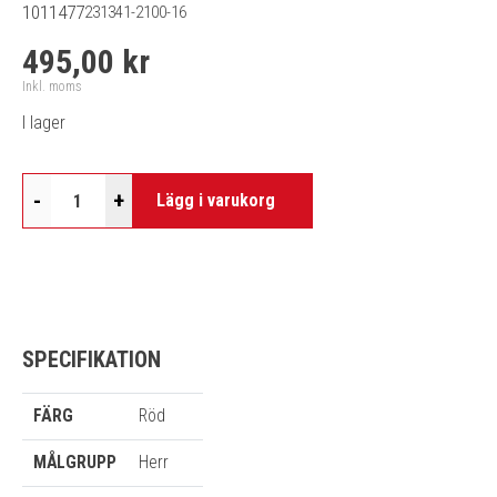
1011477
231341-2100-16
495,00 kr
Inkl. moms
I lager
-
+
Lägg i varukorg
SPECIFIKATION
FÄRG
Röd
MÅLGRUPP
Herr