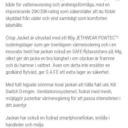
både för vattenavvisning och andningsförmåga, med en
imponerande 20K/20K-rating som säkerställer att du förblir
skyddad från väder och vind samtidigt som komforten
bibehålls.
Crisp Jacket är utrustad med ett 80g JETHWEAR POWTEC™-
isoleringslager som ger överlägsen värmeisolering och i en
innovativ twist har jackan också en SAFE-flytassistans på 44g,
vilket ger din jacka en bra bärighet i om olyckan är framme
och du hamnar i vattnet. Även om detta inte ersätter en
godkänd flytväst, ger S.A.F.E ett extra lager av säkerhet.
Med fullt tejpade sömmar lovar jackan att hålla fukt ute, Kill
Switch D-ringen. Ventilationssystemet, fodrat med mesh,
möjliggör justerbar värmereglering för att passa intensiteten i
ditt äventyr.
Jackan har också en fodrad smartphonefickan, snölås i
handleder och midja.