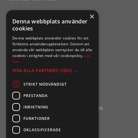
×
SIXTEN NILSSONS
Denna webbplats använder
cookies
Organisationsnummer 556164-2652
Denna webbplats använder cookies för att
förbättra användarupplevelsen. Genom att
använda vår webbplats samtycker du till alla
cookies i enlighet med vår cookiepolicy.
Läs
mer
VISA ALLA PARTNERS
(1503) →
STRIKT NÖDVÄNDIGT
PRESTANDA
INRIKTNING
SIXTEN NILSSONS 2026. ALL RIGHTS RESERVED.
FUNKTIONER
POWERED BY EMPORI CMS
OKLASSIFICERADE