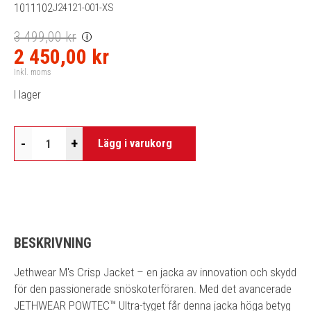
1011102
J24121-001-XS
3 499,00 kr
i
2 450,00 kr
Inkl. moms
I lager
-
+
Lägg i varukorg
BESKRIVNING
Jethwear M's Crisp Jacket – en jacka av innovation och skydd
för den passionerade snöskoterföraren. Med det avancerade
JETHWEAR POWTEC™ Ultra-tyget får denna jacka höga betyg