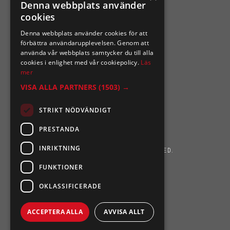
Denna webbplats använder
cookies
Organisationsnummer 556164-2652
Denna webbplats använder cookies för att
förbättra användarupplevelsen. Genom att
använda vår webbplats samtycker du till alla
cookies i enlighet med vår cookiepolicy.
Läs
mer
VISA ALLA PARTNERS
(1503) →
STRIKT NÖDVÄNDIGT
PRESTANDA
INRIKTNING
SIXTEN NILSSONS 2026. ALL RIGHTS RESERVED.
FUNKTIONER
POWERED BY EMPORI CMS
OKLASSIFICERADE
ACCEPTERA ALLA
AVVISA ALLT