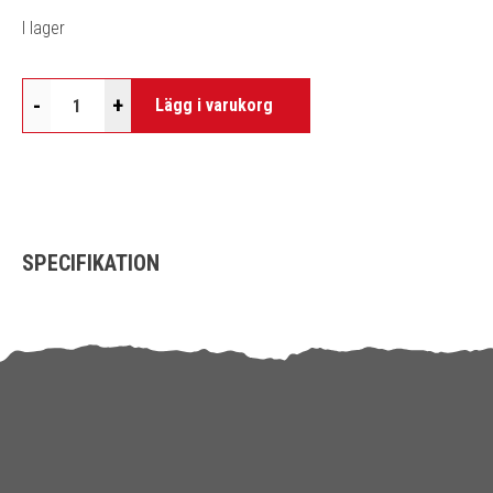
I lager
-
+
Lägg i varukorg
SPECIFIKATION