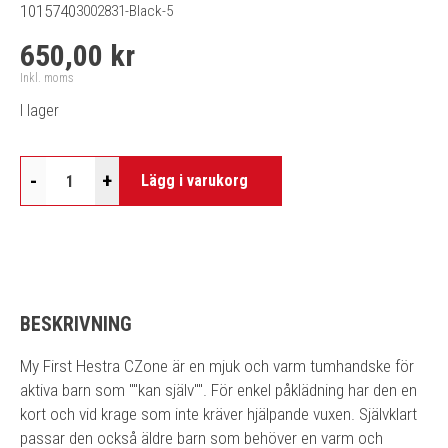
1015740
3002831-Black-5
650,00 kr
Inkl. moms
I lager
-
+
Lägg i varukorg
BESKRIVNING
My First Hestra CZone är en mjuk och varm tumhandske för
aktiva barn som ""kan själv"". För enkel påklädning har den en
kort och vid krage som inte kräver hjälpande vuxen. Självklart
passar den också äldre barn som behöver en varm och