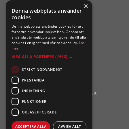
×
SIXTEN NILSSONS
Denna webbplats använder
cookies
Organisationsnummer 556164-2652
Denna webbplats använder cookies för att
förbättra användarupplevelsen. Genom att
använda vår webbplats samtycker du till alla
cookies i enlighet med vår cookiepolicy.
Läs
mer
VISA ALLA PARTNERS
(1916) →
STRIKT NÖDVÄNDIGT
PRESTANDA
INRIKTNING
SIXTEN NILSSONS 2026. ALL RIGHTS RESERVED.
FUNKTIONER
POWERED BY EMPORI CMS
OKLASSIFICERADE
ACCEPTERA ALLA
AVVISA ALLT