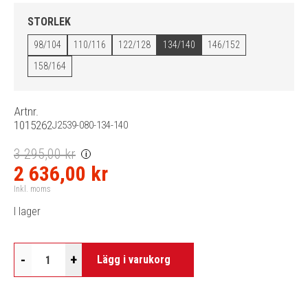
STORLEK
98/104
110/116
122/128
134/140
146/152
158/164
Artnr.
1015262
J2539-080-134-140
3 295,00 kr
i
2 636,00 kr
Inkl. moms
I lager
-
+
Lägg i varukorg