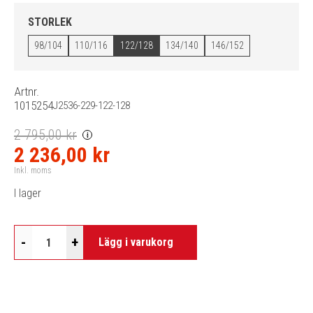
STORLEK
98/104
110/116
122/128
134/140
146/152
Artnr.
1015254
J2536-229-122-128
2 795,00 kr
i
2 236,00 kr
Inkl. moms
I lager
-
+
Lägg i varukorg