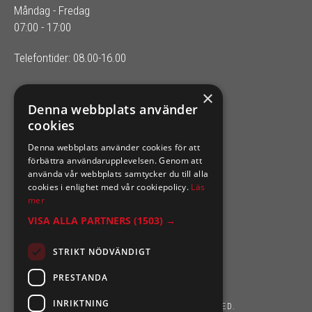
Måndag - Fredag
07:00 - 17:00
Telefontider: 08.00-16.00
×
SIXTEN NILSSONS
Denna webbplats använder
cookies
Organisationsnummer 556164-2652
Denna webbplats använder cookies för att
förbättra användarupplevelsen. Genom att
använda vår webbplats samtycker du till alla
cookies i enlighet med vår cookiepolicy.
Läs
mer
VISA ALLA PARTNERS
(1503) →
STRIKT NÖDVÄNDIGT
PRESTANDA
INRIKTNING
SIXTEN NILSSONS 2026. ALL RIGHTS RESERVED.