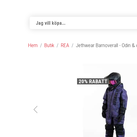
Hem
Butik
REA
Jethwear Barnoverall - Odin & o
20% RABATT