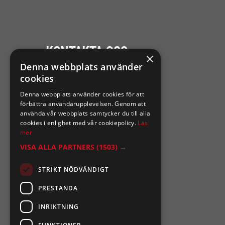
KONTAKTA OSS
×
Denna webbplats använder
Ångra mitt köp
cookies
Denna webbplats använder cookies för att
0921-102 09
förbättra användarupplevelsen. Genom att
support@sixtennilssons.com
använda vår webbplats samtycker du till alla
cookies i enlighet med vår cookiepolicy.
Läs
Malmgatan 10 ,961 67 Boden
mer
VISA ALLA PARTNERS
(1503) →
STRIKT NÖDVÄNDIGT
PRESTANDA
INRIKTNING