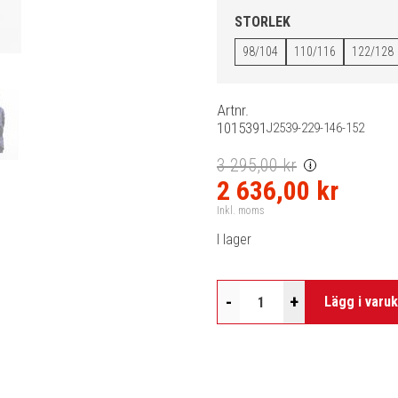
STORLEK
98/104
110/116
122/128
Artnr.
1015391
J2539-229-146-152
3 295,00 kr
i
2 636,00 kr
Inkl. moms
I lager
-
+
Lägg i varu