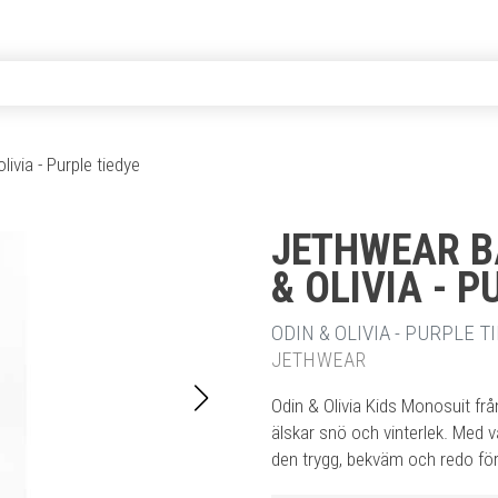
livia - Purple tiedye
JETHWEAR B
& OLIVIA - P
20% RABA
ODIN & OLIVIA - PURPLE TI
JETHWEAR
Odin & Olivia Kids Monosuit fr
älskar snö och vinterlek. Med v
den trygg, bekväm och redo för 