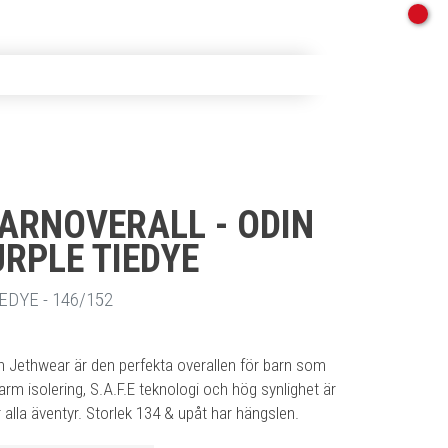
ARNOVERALL - ODIN
URPLE TIEDYE
TT
EDYE - 146/152
ån Jethwear är den perfekta overallen för barn som
arm isolering, S.A.F.E teknologi och hög synlighet är
alla äventyr. Storlek 134 & upåt har hängslen.