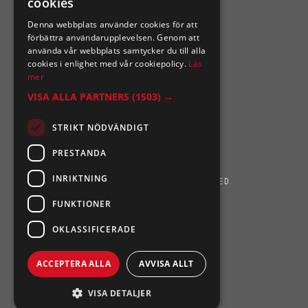
cookies
Organisationsnummer 556164-2652
Denna webbplats använder cookies för att
förbättra användarupplevelsen. Genom att
använda vår webbplats samtycker du till alla
cookies i enlighet med vår cookiepolicy.
Läs
mer
VISA ALLA PARTNERS
(1503) →
STRIKT NÖDVÄNDIGT
PRESTANDA
INRIKTNING
SIXTEN NILSSONS 2026. ALL RIGHTS RESERVED.
FUNKTIONER
POWERED BY EMPORI CMS
OKLASSIFICERADE
ACCEPTERA ALLA
AVVISA ALLT
VISA DETALJER