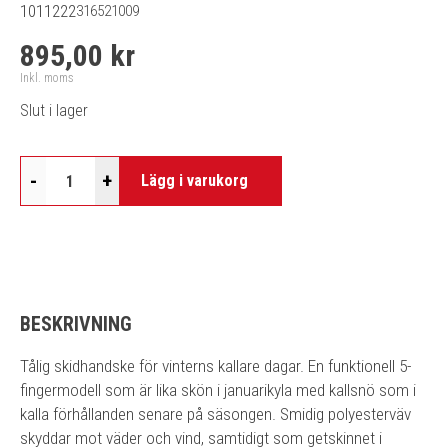
1011222
316521009
895,00 kr
Inkl. moms
Slut i lager
-
+
Lägg i varukorg
BESKRIVNING
Tålig skidhandske för vinterns kallare dagar. En funktionell 5-
fingermodell som är lika skön i januarikyla med kallsnö som i
kalla förhållanden senare på säsongen. Smidig polyesterväv
skyddar mot väder och vind, samtidigt som getskinnet i