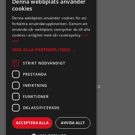
Denna webbplats använder
cookies
Organisationsnummer 556164-2652
Denna webbplats använder cookies för att
förbättra användarupplevelsen. Genom att
använda vår webbplats samtycker du till alla
cookies i enlighet med vår cookiepolicy.
Läs
mer
VISA ALLA PARTNERS
(1503) →
STRIKT NÖDVÄNDIGT
PRESTANDA
INRIKTNING
SIXTEN NILSSONS 2026. ALL RIGHTS RESERVED.
FUNKTIONER
POWERED BY EMPORI CMS
OKLASSIFICERADE
ACCEPTERA ALLA
AVVISA ALLT