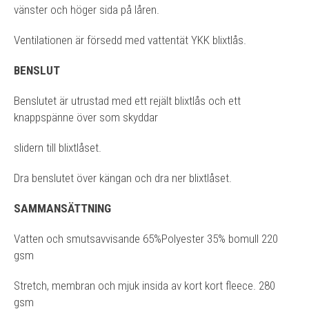
vänster och höger sida på låren.
Ventilationen är försedd med vattentät YKK blixtlås.
BENSLUT
Benslutet är utrustad med ett rejält blixtlås och ett
knappspänne över som skyddar
slidern till blixtlåset.
Dra benslutet över kängan och dra ner blixtlåset.
SAMMANSÄTTNING
Vatten och smutsavvisande 65%Polyester 35% bomull 220
gsm
Stretch, membran och mjuk insida av kort kort fleece. 280
gsm