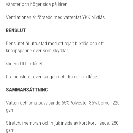
vänster och höger sida på låren.
Ventilationen är försedd med vattentät YKK blixtlås.
BENSLUT
Benslutet är utrustad med ett rejält blixtlås och ett
knappspänne över som skyddar
slidern till blixtlåset.
Dra benslutet över kängan och dra ner blixtlåset.
SAMMANSÄTTNING
Vatten och smutsavvisande 65%Polyester 35% bomull 220
gsm
Stretch, membran och mjuk insida av kort kort fleece. 280
gsm