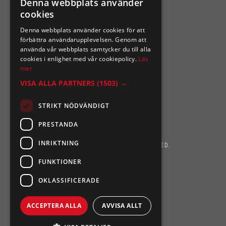
Denna webbplats använder
cookies
Organisationsnummer 556164-2652
Denna webbplats använder cookies för att
förbättra användarupplevelsen. Genom att
använda vår webbplats samtycker du till alla
cookies i enlighet med vår cookiepolicy.
Läs
mer
VISA ALLA PARTNERS
(1503) →
STRIKT NÖDVÄNDIGT
PRESTANDA
INRIKTNING
SIXTEN NILSSONS 2026. ALL RIGHTS RESERVED.
FUNKTIONER
POWERED BY EMPORI CMS
OKLASSIFICERADE
ACCEPTERA ALLA
AVVISA ALLT