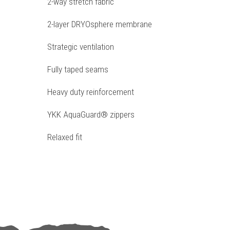
2-way stretch fabric
2-layer DRYOsphere membrane
Strategic ventilation
Fully taped seams
Heavy duty reinforcement
YKK AquaGuard® zippers
Relaxed fit