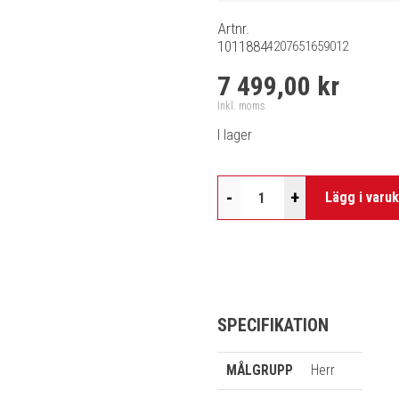
Artnr.
1011884
4207651659012
7 499,00 kr
Inkl. moms
I lager
-
+
Lägg i varu
SPECIFIKATION
MÅLGRUPP
Herr