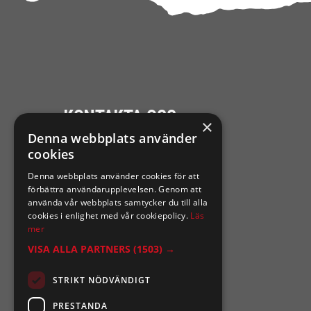
KONTAKTA OSS
×
Denna webbplats använder
Ångra mitt köp
cookies
Denna webbplats använder cookies för att
0921-102 09
förbättra användarupplevelsen. Genom att
support@sixtennilssons.com
använda vår webbplats samtycker du till alla
cookies i enlighet med vår cookiepolicy.
Läs
Malmgatan 10 ,961 67 Boden
mer
VISA ALLA PARTNERS
(1503) →
STRIKT NÖDVÄNDIGT
PRESTANDA