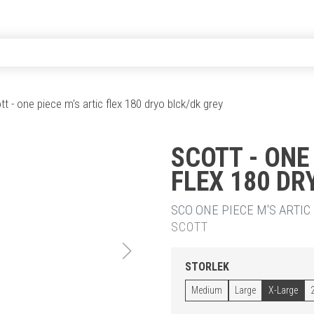
tt - one piece m's artic flex 180 dryo blck/dk grey
SCOTT - ONE
FLEX 180 DR
SCO ONE PIECE M'S ARTIC
SCOTT
STORLEK
Medium
Large
X-Large