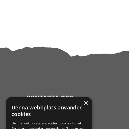
KONTAKTA OSS
×
Denna webbplats använder
Ångra mitt köp
cookies
Denna webbplats använder cookies för att
0921-102 09
förbättra användarupplevelsen. Genom att