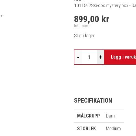
1011597
Ski-doo mystery box - D
899,00 kr
Inkl. moms
Slut i lager
-
+
Lägg i varu
SPECIFIKATION
MÅLGRUPP
Dam
STORLEK
Medium