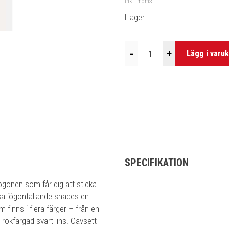
Inkl. moms
I lager
-
+
Lägg i varu
SPECIFIKATION
ögonen som får dig att sticka
sa iögonfallande shades en
m finns i flera färger – från en
rökfärgad svart lins. Oavsett