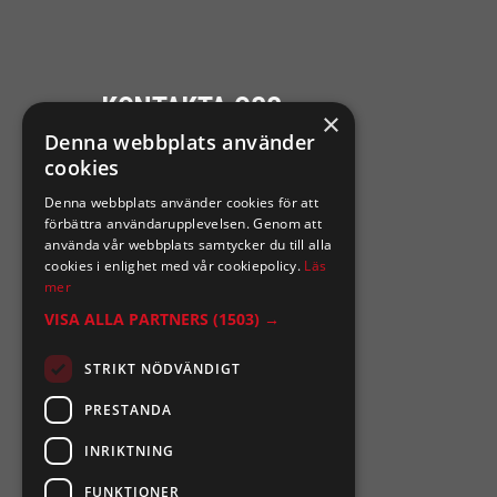
KONTAKTA OSS
×
Denna webbplats använder
Ångra mitt köp
cookies
Denna webbplats använder cookies för att
0921-102 09
förbättra användarupplevelsen. Genom att
support@sixtennilssons.com
använda vår webbplats samtycker du till alla
cookies i enlighet med vår cookiepolicy.
Läs
Malmgatan 10 ,961 67 Boden
mer
VISA ALLA PARTNERS
(1503) →
STRIKT NÖDVÄNDIGT
PRESTANDA
INRIKTNING
FUNKTIONER