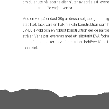
om du är ute på lederna eller njuter av après-ski, lever
och prestanda för varje äventyr.
Med en vikt på endast 30g är dessa solglasögon desi
stabilitet, tack vare en halkfri skalmkonstruktion som 
UV400-skydd och en robust konstruktion ger de pålitli
strålar. Varje par levereras med ett slitstarkt EVA-fodr
rengöring och säker förvaring – allt du behöver för att 
toppskick.