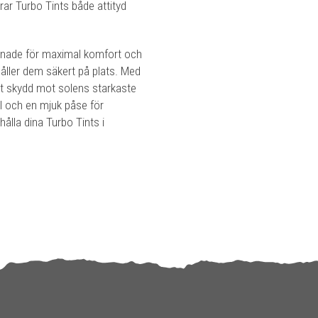
erar Turbo Tints både attityd
gnade för maximal komfort och
håller dem säkert på plats. Med
gt skydd mot solens starkaste
al och en mjuk påse för
hålla dina Turbo Tints i