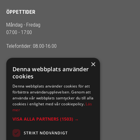
ÖPPETTIDER
Måndag - Fredag
07:00 - 17:00
Telefontider: 08.00-16.00
×
SIXTEN NILSSONS
Denna webbplats använder
cookies
Organisationsnummer 556164-2652
Denna webbplats använder cookies för att
förbättra användarupplevelsen. Genom att
använda vår webbplats samtycker du till alla
cookies i enlighet med vår cookiepolicy.
Läs
mer
VISA ALLA PARTNERS
(1503) →
STRIKT NÖDVÄNDIGT